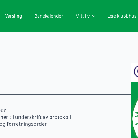
Varsling
Banekalender
Mitt liv
Leie klubbhus
ede
er til underskrift av protokoll
e og forretningsorden