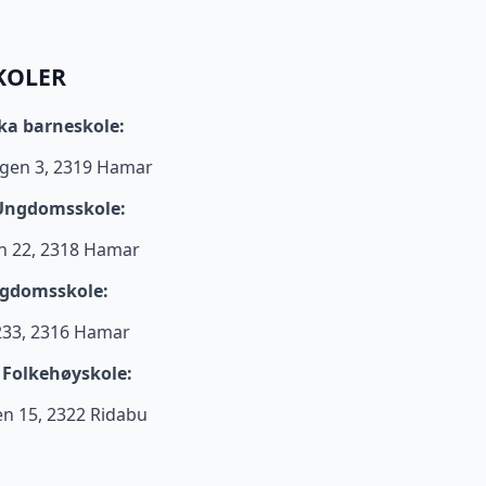
KOLER
ka barneskole:
gen 3, 2319 Hamar
Ungdomsskole:
en 22, 2318 Hamar
ngdomsskole:
233, 2316 Hamar
Folkehøyskole:
 15, 2322 Ridabu