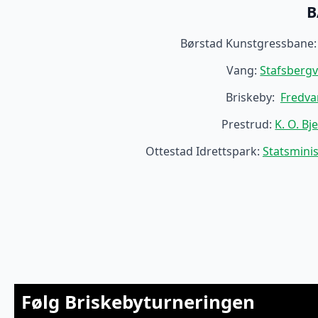
B
Børstad Kunstgressbane
Vang:
Stafsberg
Briskeby:
Fredva
Prestrud:
K. O. Bj
Ottestad Idrettspark:
Statsminis
Følg Briskebyturneringen