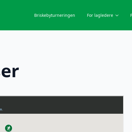
Briskebyturneringen
For lagledere
ser