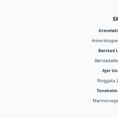
S
Greveløk
Ankerskogve
Børstad 
Børstadall
Ajer U
Ringgata 
Toneheim 
Marmorvegen