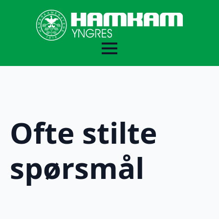
For lagledere
Ofte stilte
For deltakere og foreldre
spørsmål