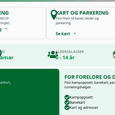
ING
KART OG PARKERING
itt til
Finn frem til baner, skoler og
ringen.
parkering.
g
Se kart
TED
ALDERSKLASSER
amar
6 - 14 år
FOR FORELDRE OG 
kerkort,
Finn kampoppsett, banekart, park
turneringshelgen
Kampoppsett
Banekart
Kart og adresser