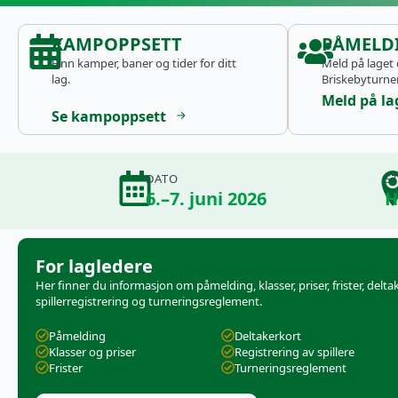
KAMPOPPSETT
PÅMELD
Finn kamper, baner og tider for ditt
Meld på laget d
lag.
Briskebyturne
Meld på la
Se kampoppsett
DATO
S
6.–7. juni 2026
H
For lagledere
Her finner du informasjon om påmelding, klasser, priser, frister, delta
spillerregistrering og turneringsreglement.
Påmelding
Deltakerkort
Klasser og priser
Registrering av spillere
Frister
Turneringsreglement