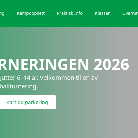
ng
Kampoppsett
Praktisk Info
Klasser
Overna
RNERINGEN 2026
 gutter 6–14 år. Velkommen til en av
ballturnering.
Kart og parkering