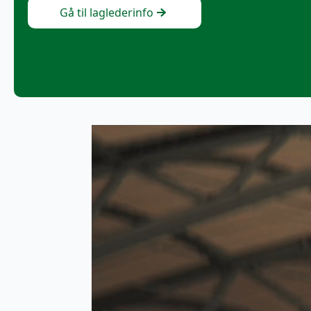
Gå til laglederinfo