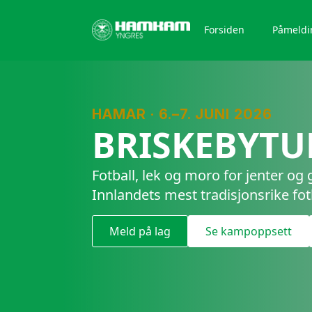
Forsiden
Påmeldi
HAMAR · 6.–7. JUNI 2026
BRISKEBYTU
Fotball, lek og moro for jenter og
Innlandets mest tradisjonsrike fot
Meld på lag
Se kampoppsett